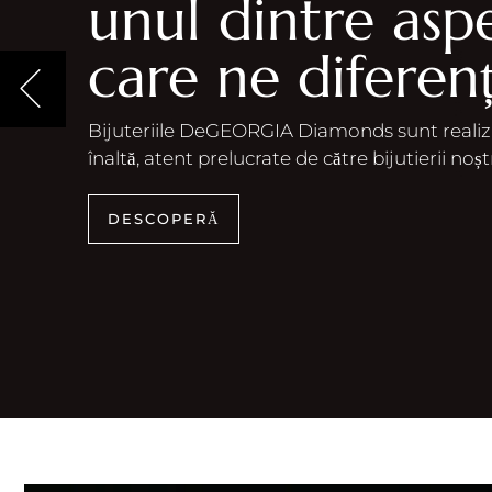
unul dintre asp
Brose
care ne diferen
Bijuteriile DeGEORGIA Diamonds sunt realizat
înaltă, atent prelucrate de către bijutierii noștr
DESCOPERĂ