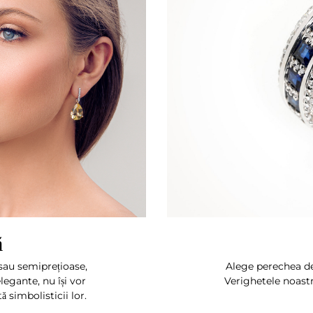
ă
 sau semiprețioase,
Alege perechea d
gante, nu își vor
Verighetele noastr
 simbolisticii lor.