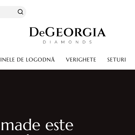
INELE DE LOGODNĂ
VERIGHETE
SETURI
Garanție & service
Perioada de garanție
tă
Perioada de service
are
cravata
made este
nte