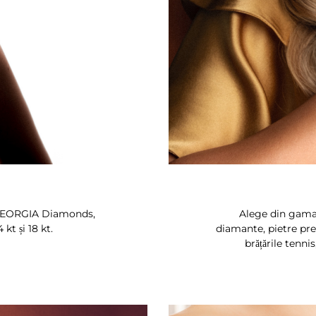
DeGEORGIA Diamonds,
Alege din gama n
kt și 18 kt.
diamante, pietre preț
brățările tennis