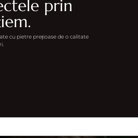
ectele prin
țiem.
e cu pietre prețioase de o calitate
i.