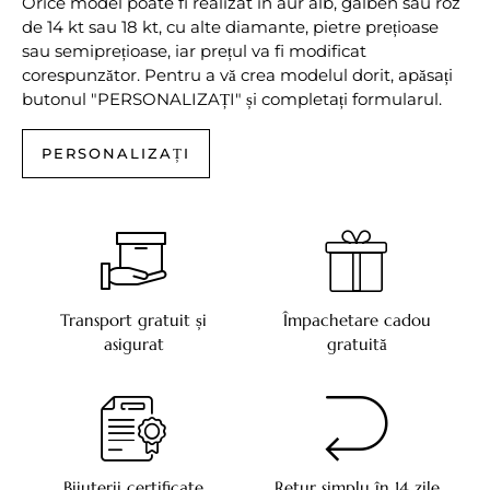
Orice model poate fi realizat în aur alb, galben sau roz
de 14 kt sau 18 kt, cu alte diamante, pietre prețioase
sau semiprețioase, iar prețul va fi modificat
corespunzător. Pentru a vă crea modelul dorit, apăsați
butonul "PERSONALIZAȚI" și completați formularul.
PERSONALIZAȚI
Transport gratuit și
Împachetare cadou
asigurat
gratuită
Bijuterii certificate
Retur simplu în 14 zile