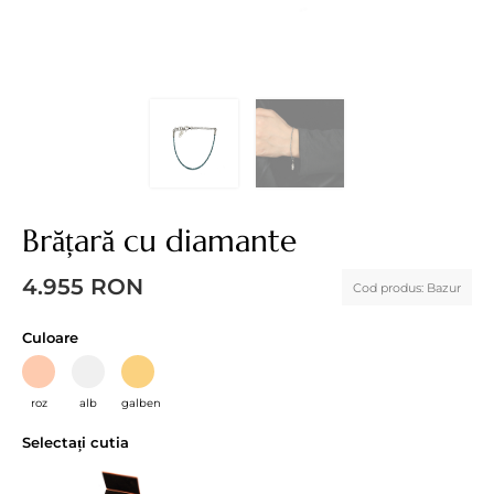
Brățară cu diamante
4.955
RON
Cod produs:
Bazur
Culoare
roz
alb
galben
Selectați cutia