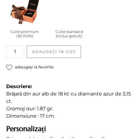
Cutie premium
Cutie standard
(161 RON)
(inclus gratuit)
Brățară
ADAUGAȚI ÎN COȘ
cu
diamante
adaugați la favorite
quantity
Descriere:
Brățară din aur alb de 18 kt cu diamante azur de 3,15
ct.
Gramaj aur:
1.87 gr.
Dimensiune :
17 cm.
Personalizați