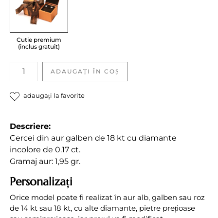
Cutie premium
(inclus gratuit)
Cercei
ADAUGAȚI ÎN COȘ
cu
diamante
adaugați la favorite
incolore
quantity
Descriere:
Cercei din aur galben de 18 kt cu diamante
incolore de 0.17 ct.
Gramaj aur: 1,95 gr.
Personalizați
Orice model poate fi realizat în aur alb, galben sau roz
de 14 kt sau 18 kt, cu alte diamante, pietre prețioase