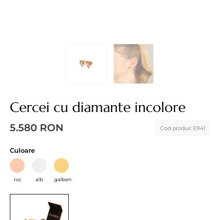
Cercei cu diamante incolore
5.580
RON
Cod produs:
E941
Culoare
roz
alb
galben