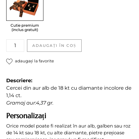
Cutie premium
(inclus gratuit)
Cercei
ADAUGAȚI ÎN COȘ
cu
diamante
adaugați la favorite
incolore
quantity
Descriere:
Cercei din aur alb de 18 kt cu diamante incolore de
1,14 ct.
Gramaj aur:4,37 gr.
Personalizați
Orice model poate fi realizat în aur alb, galben sau roz
de 14 kt sau 18 kt, cu alte diamante, pietre prețioase