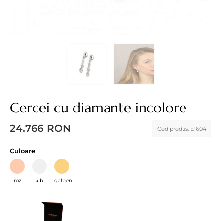
Cercei cu diamante incolore
24.766
RON
Cod produs:
E1604
Culoare
roz
alb
galben