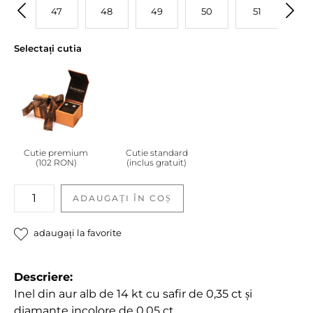
46
47
48
49
50
51
52
Selectați cutia
Cutie premium
Cutie standard
(102 RON)
(inclus gratuit)
Inel
ADAUGAȚI ÎN COȘ
de
logodnă
adaugați la favorite
cu
safir
și
Descriere:
diamante
Inel din aur alb de 14 kt cu safir de 0,35 ct și
quantity
diamante incolore de 0,05 ct.