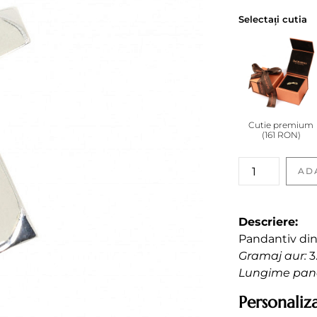
Selectați cutia
Cutie premium
(161 RON)
Pandantiv
AD
cu
diamant
quantity
Descriere:
Pandantiv din 
Gramaj aur:
3
Lungime pand
Personaliza