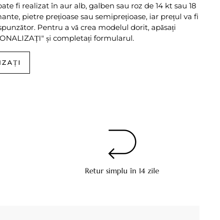
te fi realizat în aur alb, galben sau roz de 14 kt sau 18
mante, pietre prețioase sau semiprețioase, iar prețul va fi
punzător. Pentru a vă crea modelul dorit, apăsați
NALIZAȚI" și completați formularul.
IZAȚI
Retur simplu în 14 zile