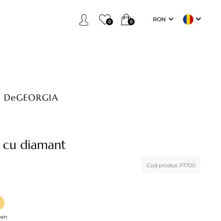
RON
0
0
DeGEORGIA
 cu diamant
Cod produs:
P1700
ben