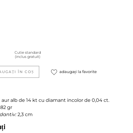
Cutie standard
(inclus gratuit)
adaugați la favorite
AUGAȚI ÎN COȘ
aur alb de 14 kt cu diamant incolor de 0,04 ct.
.82 gr
antiv:
2,3 cm
ți