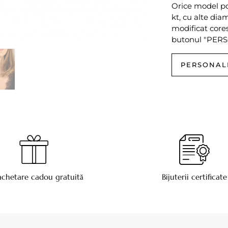
Orice model poa
kt, cu alte dia
modificat cores
butonul "PERSO
PERSONAL
chetare cadou gratuită
Bijuterii certificate