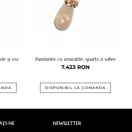
de și roz
Pandantiv cu smaralde, quartz si safire
7.423
RON
ANDA
DISPONIBIL LA COMANDA
ŢI-NE
NEWSLETTER