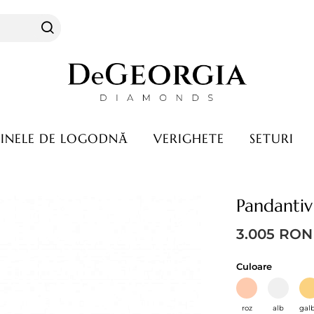
INELE DE LOGODNĂ
VERIGHETE
SETURI
Garanție & service
Pandantiv
Perioada de garanție
tă
Perioada de service
3.005
RON
are
Culoare
cravata
nte
roz
alb
gal