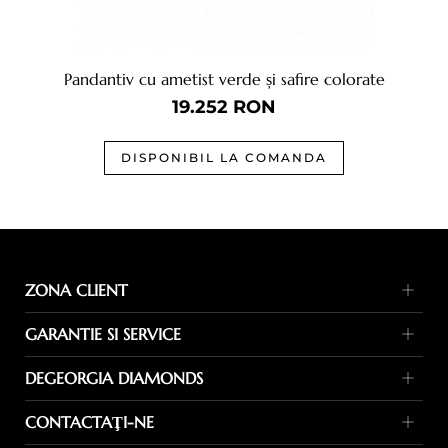
Pandantiv cu ametist verde și safire colorate
19.252
RON
DISPONIBIL LA COMANDA
ZONA CLIENT
Metode de plata
GARANTIE SI SERVICE
Termeni de livrare
Garanție
Politica de returnare
DEGEORGIA DIAMONDS
Service
FAQ
Despre noi
Ghid marimi
CONTACTAŢI-NE
Contact