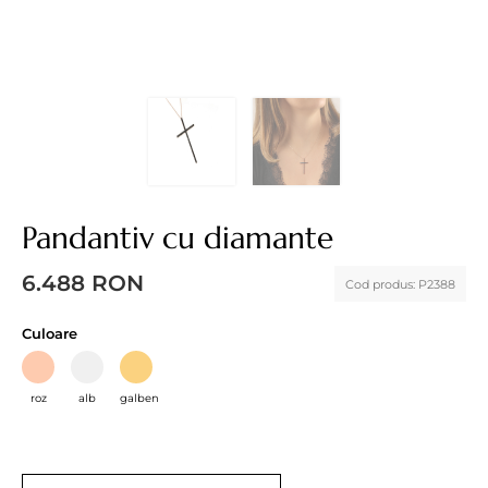
Pandantiv cu diamante
6.488
RON
Cod produs:
P2388
Culoare
roz
alb
galben