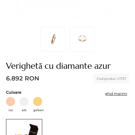
Verighetă cu diamante azur
6.892
RON
Cod produs:
V1737
Culoare
ghid marimi
roz
alb
galben