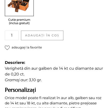
Cutie premium
(inclus gratuit)
Verighetă
ADAUGAȚI ÎN COȘ
cu
diamante
adaugați la favorite
azur
quantity
Descriere:
Verighetă din aur galben de 14 kt cu diamante azur
de 0,20 ct.
Gramaj aur:
3,10 gr.
Personalizați
Orice model poate fi realizat în aur alb, galben sau roz
de 14 kt sau 18 kt, cu alte diamante, pietre prețioase