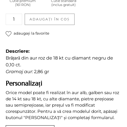
Cutie premium
Cutie standard
(161 RON)
(inclus gratuit)
Brățară
ADAUGAȚI ÎN COȘ
cu
diamant
adaugați la favorite
negru
quantity
Descriere:
Brățară din aur roz de 18 kt cu diamant negru de
0,10 ct.
Gramaj aur:
2,86 gr
Personalizați
Orice model poate fi realizat în aur alb, galben sau roz
de 14 kt sau 18 kt, cu alte diamante, pietre prețioase
sau semiprețioase, iar prețul va fi modificat
corespunzător. Pentru a vă crea modelul dorit, apăsați
butonul "PERSONALIZAȚI" și completați formularul.