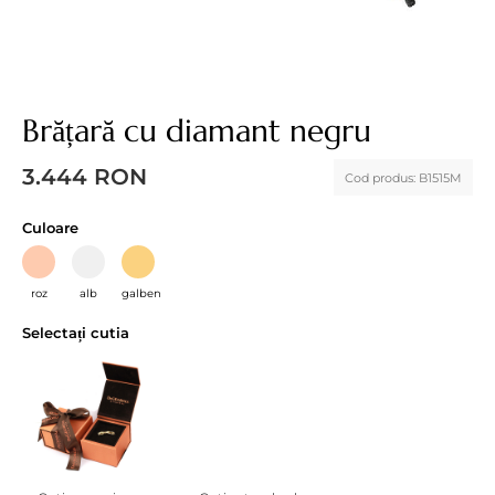
Brățară cu diamant negru
3.444
RON
Cod produs:
B1515M
Culoare
roz
alb
galben
Selectați cutia