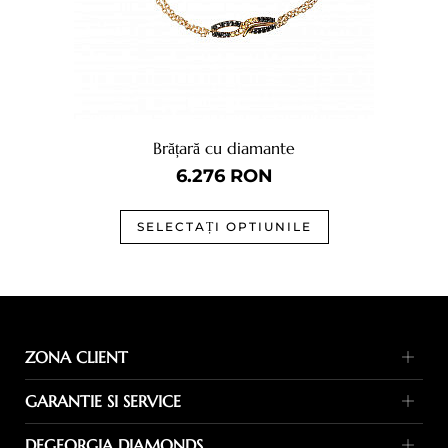
Brățară cu diamante
6.276
RON
SELECTAȚI OPTIUNILE
ZONA CLIENT
Metode de plata
GARANTIE SI SERVICE
Termeni de livrare
Garanție
Politica de returnare
DEGEORGIA DIAMONDS