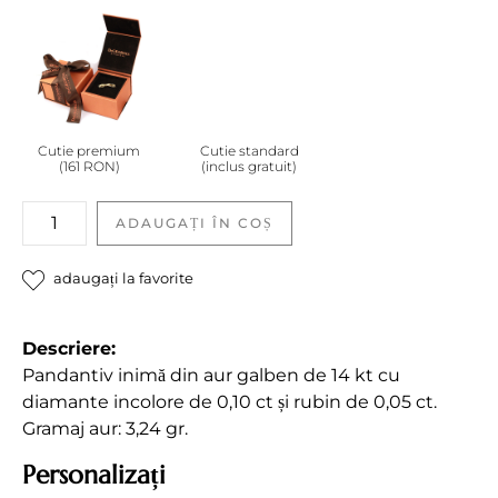
Cutie premium
Cutie standard
(161 RON)
(inclus gratuit)
Pandantiv
ADAUGAȚI ÎN COȘ
inimă
cu
adaugați la favorite
diamante
incolore
și
Descriere:
rubin
Pandantiv inimă din aur galben de 14 kt cu
quantity
diamante incolore de 0,10 ct și rubin de 0,05 ct.
Gramaj aur: 3,24 gr.
Personalizați