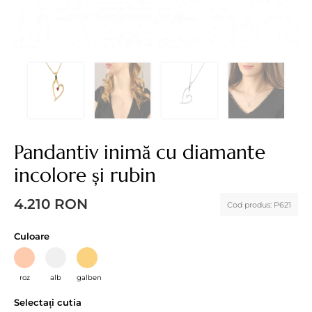
Pandantiv inimă cu diamante
incolore și rubin
4.210
RON
Cod produs:
P621
Culoare
roz
alb
galben
Selectați cutia